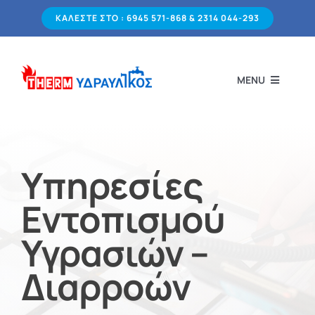
Μετάβαση
KΑΛΕΣΤΕ ΣΤΟ : 6945 571-868 & 2314 044-293
στο
περιεχόμενο
MENU
ΑΡΧΙΚΗ
Υπηρεσίες
ΥΠΗΡΕΣΙΕΣ
Εντοπισμού
ΠΟΙΟΙ ΕΙΜΑΣΤΕ
Υγρασιών –
Διαρροών
ΧΑΡΤΟΦΥΛΑΚΙΟ