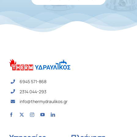
6945 571-868
2314 044-293
info@thermydraulikos.gr